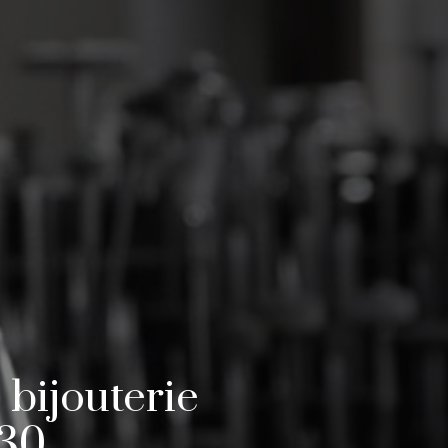
 bijouterie
930